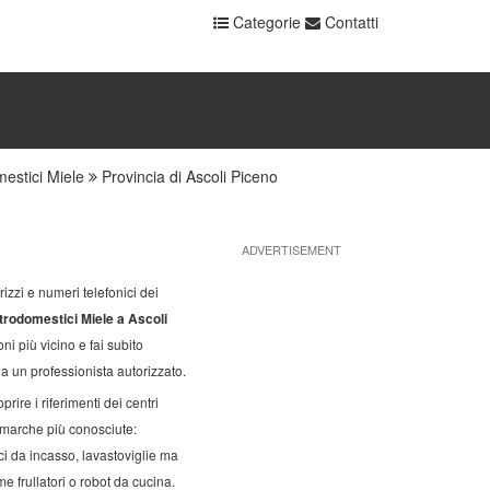
Categorie
Contatti
estici Miele
Provincia di Ascoli Piceno
ADVERTISEMENT
izzi e numeri telefonici dei
ttrodomestici Miele a Ascoli
oni più vicino e fai subito
da un professionista autorizzato.
prire i riferimenti dei centri
 marche più conosciute:
tici da incasso, lavastoviglie ma
e frullatori o robot da cucina.