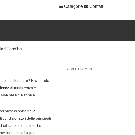
Categorie
Contatti
tori Toshiba
ADVERTISEMENT
 tuo condizionatore? Navigando
iende di assistenza e
shiba
nella tua zona e
ri professionisti nella
i condizionatori delle principali
 dual split o mono split. Le
rovincia e località per