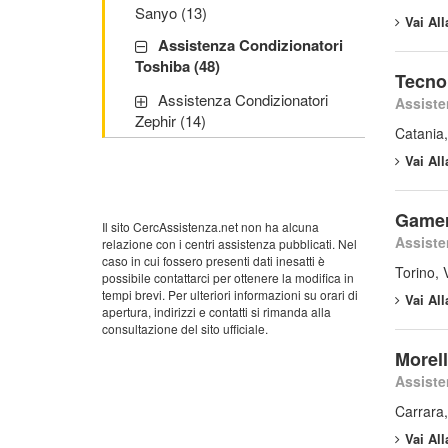
Sanyo (13)
Vai Al
Assistenza Condizionatori
Toshiba (48)
Tecno 
Assistenza Condizionatori
Assiste
Zephir (14)
Catania,
Vai Al
Gamer
Il sito CercAssistenza.net non ha alcuna
Assiste
relazione con i centri assistenza pubblicati. Nel
caso in cui fossero presenti dati inesatti è
Torino, 
possibile contattarci per ottenere la modifica in
tempi brevi. Per ulteriori informazioni su orari di
Vai Al
apertura, indirizzi e contatti si rimanda alla
consultazione del sito ufficiale.
Morell
Assiste
Carrara,
Vai Al