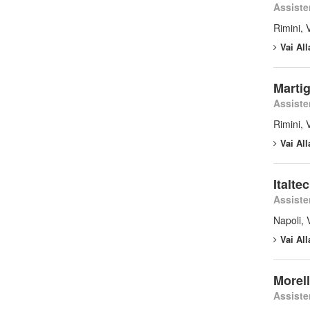
Assiste
Rimini, 
Vai Al
Martig
Assiste
Rimini, 
Vai Al
Italte
Assiste
Napoli, 
Vai Al
Morell
Assiste