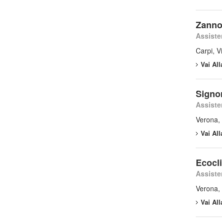
Zannon
Assiste
Carpi, V
Vai Al
Signor
Assiste
Verona,
Vai Al
Ecocl
Assiste
Verona, 
Vai Al